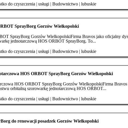
tko do czyszczenia
|
usługi
|
Budownictwo
|
lubuskie
ORBOT SprayBorg Gorzów Wielkopolski
T SprayBorg Gorzów WielkopolskiFirma Bravos jako oficjalny dys
rowarkę jednotarczową HOS ORBOT SprayBorg. To...
tko do czyszczenia
|
usługi
|
Budownictwo
|
lubuskie
dnotarczowa HOS ORBOT SprayBorg Gorzów Wielkopolski
otarczowa HOS ORBOT SprayBorg Gorzów WielkopolskiFirma Bravos 
państwu orbitalną szorowarkę jednotarczową HOS ORBOT...
tko do czyszczenia
|
usługi
|
Budownictwo
|
lubuskie
rg do renowacji posadzek Gorzów Wielkopolski