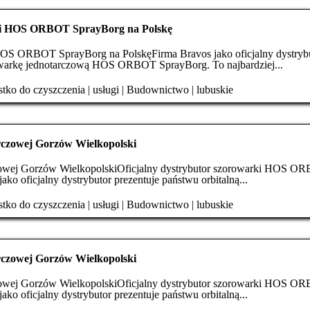
rki HOS ORBOT SprayBorg na Polskę
 HOS ORBOT SprayBorg na PolskęFirma Bravos jako oficjalny dystryb
rowarkę jednotarczową HOS ORBOT SprayBorg. To najbardziej...
tko do czyszczenia
|
usługi
|
Budownictwo
|
lubuskie
rczowej Gorzów Wielkopolski
czowej Gorzów WielkopolskiOficjalny dystrybutor szorowarki HOS O
ko oficjalny dystrybutor prezentuje państwu orbitalną...
tko do czyszczenia
|
usługi
|
Budownictwo
|
lubuskie
rczowej Gorzów Wielkopolski
czowej Gorzów WielkopolskiOficjalny dystrybutor szorowarki HOS O
ko oficjalny dystrybutor prezentuje państwu orbitalną...