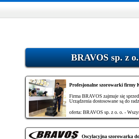
BRAVOS sp. z o. 
Profesjonalne szorowarki firmy 
Firma BRAVOS zajmuje się sprzeda
Urządzenia dostosowane są do radz
oferta:
BRAVOS sp. z o. o. - Wszys
Oscylacyjna szorowarka d