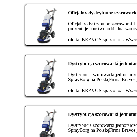
Oficjalny dystrybutor szorowa
Oficjalny dystrybutor szorowarki
prezentuje państwu orbitalną szo
oferta:
BRAVOS sp. z o. o. - Wszys
Dystrybucja szorowarki jednota
Dystrybucja szorowarki jednotar
SprayBorg na PolskęFirma Bravos ja
oferta:
BRAVOS sp. z o. o. - Wszys
Dystrybucja szorowarki jednota
Dystrybucja szorowarki jednotar
SprayBorg na PolskęFirma Bravos ja