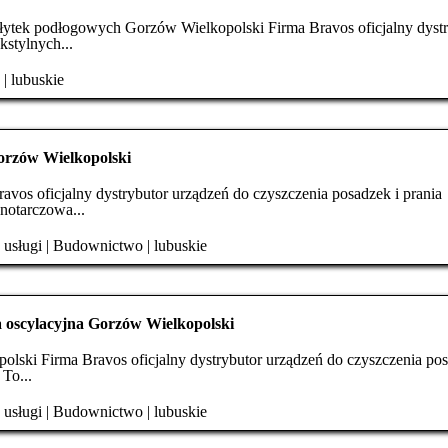
łytek podłogowych Gorzów Wielkopolski Firma Bravos oficjalny dystr
kstylnych...
|
|
lubuskie
orzów Wielkopolski
os oficjalny dystrybutor urządzeń do czyszczenia posadzek i prania
notarczowa...
|
usługi
|
Budownictwo
|
lubuskie
 oscylacyjna Gorzów Wielkopolski
lski Firma Bravos oficjalny dystrybutor urządzeń do czyszczenia pos
To...
|
usługi
|
Budownictwo
|
lubuskie