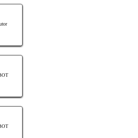
utor
RBOT
RBOT